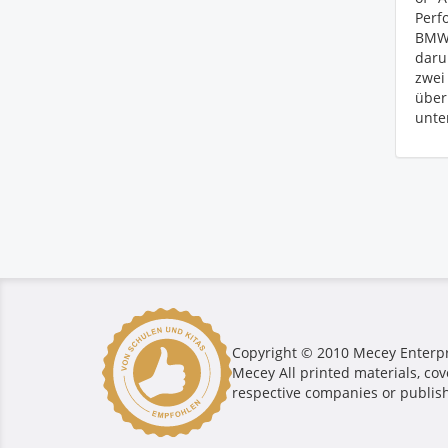
Perf
BMW,
daru
zwei
übe
unte
Copyright © 2010 Mecey Enterpri
Mecey All printed materials, cov
respective companies or publis