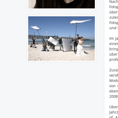
Nach
Foto
über
zute
Foto
und F
Im J
eine
brin
über
prof
Zusä
verö
Mode
von
eben
2008
Über
Jahr
of A