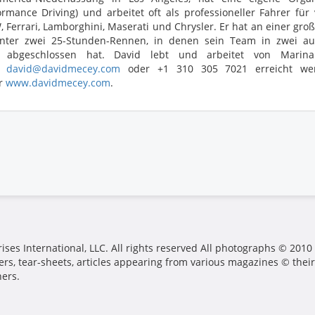
ormance Driving) und arbeitet oft als professioneller Fahrer für
 Ferrari, Lamborghini, Maserati und Chrysler. Er hat an einer g
nter zwei 25-Stunden-Rennen, in denen sein Team in zwei auf
 abgeschlossen hat. David lebt und arbeitet von Marina
r
david@davidmecey.com
oder +1 310 305 7021 erreicht werde
r
www.davidmecey.com
.
ses International, LLC. All rights reserved All photographs © 2010
ers, tear-sheets, articles appearing from various magazines © their
hers.