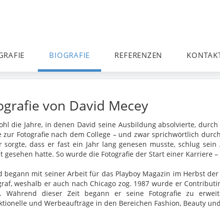
GRAFIE
BIOGRAFIE
REFERENZEN
KONTAK
ografie von David Mecey
hl die Jahre, in denen David seine Ausbildung absolvierte, durc
e zur Fotografie nach dem College – und zwar sprichwörtlich durch
r sorgte, dass er fast ein Jahr lang genesen musste, schlug sein
 gesehen hatte. So wurde die Fotografie der Start einer Karriere –
d begann mit seiner Arbeit für das Playboy Magazin im Herbst der
graf, weshalb er auch nach Chicago zog. 1987 wurde er Contributin
. Während dieser Zeit begann er seine Fotografie zu erweit
ktionelle und Werbeaufträge in den Bereichen Fashion, Beauty und 