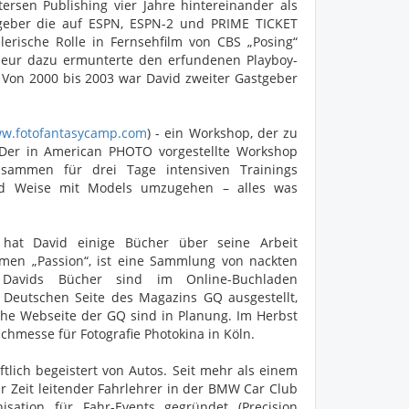
sen Publishing vier Jahre hintereinander als
stgeber die auf ESPN, ESPN-2 und PRIME TICKET
erische Rolle in Fernsehfilm von CBS „Posing“
gisseur dazu ermunterte den erfundenen Playboy-
. Von 2000 bis 2003 war David zweiter Gastgeber
w.fotofantasycamp.com
) - ein Workshop, der zu
 Der in American PHOTO vorgestellte Workshop
zusammen für drei Tage intensiven Trainings
nd Weise mit Models umzugehen – alles was
, hat David einige Bücher über seine Arbeit
Namen „Passion“, ist eine Sammlung von nackten
. Davids Bücher sind im Online-Buchladen
r Deutschen Seite des Magazins GQ ausgestellt,
che Webseite der GQ sind in Planung. Im Herbst
hmesse für Fotografie Photokina in Köln.
ftlich begeistert von Autos. Seit mehr als einem
ur Zeit leitender Fahrlehrer in der BMW Car Club
sation für Fahr-Events gegründet (Precision