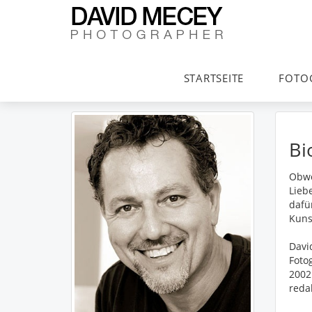
STARTSEITE
FOTO
Bi
Obwo
Lieb
dafü
Kunst
Davi
Foto
2002
reda