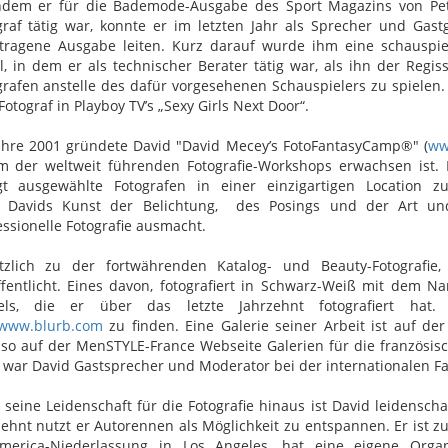
dem er für die Bademode-Ausgabe des Sport Magazins von Peter
graf tätig war, konnte er im letzten Jahr als Sprecher und Ga
tragene Ausgabe leiten. Kurz darauf wurde ihm eine schauspiel
il, in dem er als technischer Berater tätig war, als ihn der Re
grafen anstelle des dafür vorgesehenen Schauspielers zu spielen
otograf in Playboy TV’s „Sexy Girls Next Door“.
ahre 2001 gründete David "David Mecey’s FotoFantasyCamp®" (
ww
m der weltweit führenden Fotografie-Workshops erwachsen ist.
gt ausgewählte Fotografen in einer einzigartigen Location 
 Davids Kunst der Belichtung, des Posings und der Art u
essionelle Fotografie ausmacht.
tzlich zu der fortwährenden Katalog- und Beauty-Fotografie
ffentlicht. Eines davon, fotografiert in Schwarz-Weiß mit dem 
ls, die er über das letzte Jahrzehnt fotografiert hat
www.blurb.com
zu finden. Eine Galerie seiner Arbeit ist auf de
so auf der MenSTYLE-France Webseite Galerien für die französis
 war David Gastsprecher und Moderator bei der internationalen Fac
 seine Leidenschaft für die Fotografie hinaus ist David leidenscha
zehnt nutzt er Autorennen als Möglichkeit zu entspannen. Er ist z
merica-Niederlassung in Los Angeles, hat eine eigene Organi